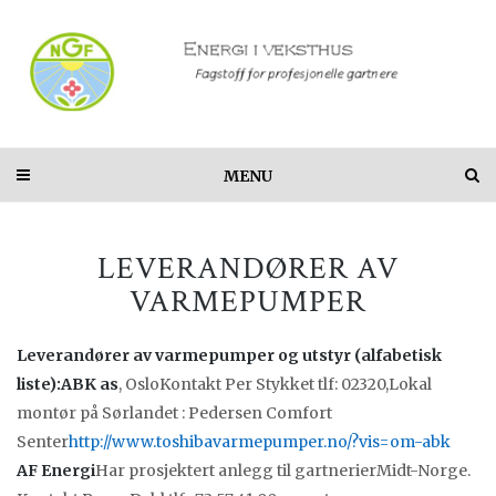
MENU
LEVERANDØRER AV
VARMEPUMPER
Leverandører av varmepumper og utstyr (alfabetisk
liste):
ABK as
, OsloKontakt Per Stykket tlf: 02320,Lokal
montør på Sørlandet : Pedersen Comfort
Senter
http://www.toshibavarmepumper.no/?vis=om-abk
AF Energi
Har prosjektert anlegg til gartnerierMidt-Norge.