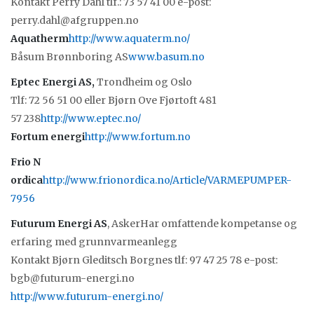
Kontakt Perry Dahl tlf.: 73 57 41 00 e-post:
perry.dahl@afgruppen.no
Aquatherm
http://www.aquaterm.no/
Båsum Brønnboring AS
www.basum.no
Eptec Energi AS,
Trondheim og Oslo
Tlf: 72 56 51 00 eller Bjørn Ove Fjørtoft 481
57 238
http://www.eptec.no/
Fortum energi
http://www.fortum.no
Frio N​
ordica
http://www.frionordica.no/Article/VARMEPUMPER-
7956
Futurum Energi AS
, AskerHar omfattende kompetanse og
erfaring med grunnvarmeanlegg
Kontakt Bjørn Gleditsch Borgnes tlf: 97 47 25 78 e-post:
bgb@futurum-energi.no
http://www.futurum-energi.no/