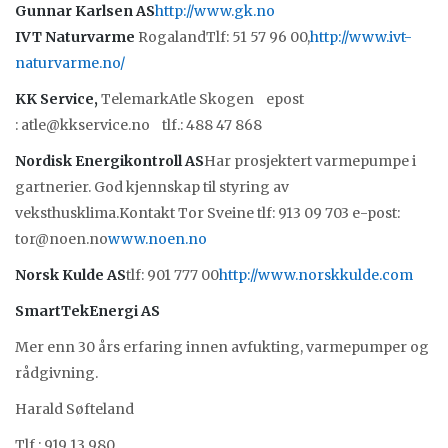
Gunnar Karlsen AS
http://www.gk.no
IVT Naturvarme
RogalandTlf: 51 57 96 00,
http://www.ivt-
naturvarme.no/
KK Service,
TelemarkAtle Skogen epost
: atle@kkservice.no tlf.: 488 47 868
Nordisk Energikontroll AS
Har prosjektert varmepumpe i
gartnerier. God kjennskap til styring av
veksthusklima.Kontakt Tor Sveine tlf: 913 09 703 e-post:
tor@noen.no
www.noen.no
Norsk Kulde AS
tlf: 901 777 00
http://www.norskkulde.com
SmartTekEnergi AS
Mer enn 30 års erfaring innen avfukting, varmepumper og
rådgivning.
Harald Søfteland
Tlf.: 919 13 980