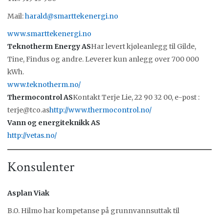
Mail:
harald@smarttekenergi.no
www.smarttekenergi.no
Teknotherm Energy AS
Har levert kjøleanlegg til Gilde,
Tine, Findus og andre. Leverer kun anlegg over 700 000
kWh.
www.teknotherm.no/
Thermocontrol AS
Kontakt Terje Lie, 22 90 32 00, e-post :
terje@tco.as
http://www.thermocontrol.no/
Vann og energiteknikk AS
http://vetas.no/
Konsulenter
Asplan Viak
B.O. Hilmo har kompetanse på grunnvannsuttak til