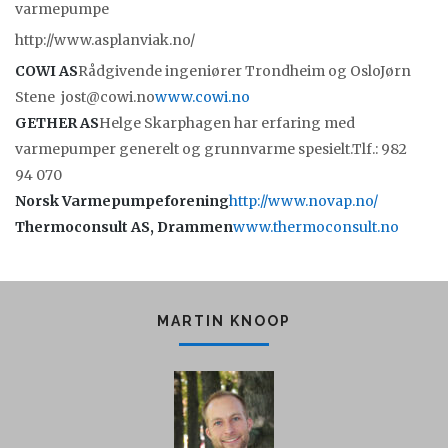
varmepumpe
http://www.asplanviak.no/
COWI AS
Rådgivende ingeniører Trondheim og OsloJørn
Stene jost@cowi.no
www.cowi.no
GETHER AS
Helge Skarphagen har erfaring med
varmepumper generelt og grunnvarme spesielt.Tlf.: 982
94 070
Norsk Varmepumpeforening
http://www.novap.no/
Thermoconsult AS, Drammen
www.thermoconsult.no
MARTIN KNOOP