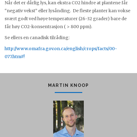
Når det er dårlig lys, kan ekstra CO2 hindre at plantene får
“negativ vekst” eller lysånding. De fleste planter kan vokse
svært godt ved høye temperaturer (26-32 grader) bare de
får høy CO2-konsentrasjon ( > 800 ppm).
Se ellers en canadisk tilråding:
http://www.omafra.gov.on.ca/english/crops/facts/00-
077.htm#!
MARTIN KNOOP