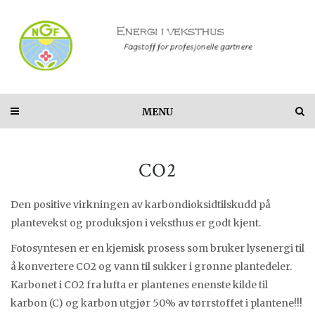
MENU
CO2
Den positive virkningen av karbondioksidtilskudd på
plantevekst og produksjon i veksthus er godt kjent.
Fotosyntesen er en kjemisk prosess som bruker lysenergi til
å konvertere CO2 og vann til sukker i grønne plantedeler.
Karbonet i CO2 fra lufta er plantenes enenste kilde til
karbon (C) og karbon utgjør 50% av tørrstoffet i plantene!!!