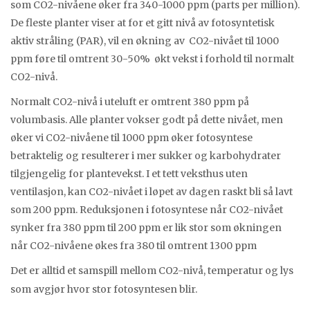
som CO2-nivåene øker fra 340-1000 ppm (parts per million).
De fleste planter viser at for et gitt nivå av fotosyntetisk
aktiv stråling (PAR), vil en økning av CO2-nivået til 1000
ppm føre til omtrent 30-50% økt vekst i forhold til normalt
CO2-nivå.
Normalt CO2-nivå i uteluft er omtrent 380 ppm på
volumbasis. Alle planter vokser godt på dette nivået, men
øker vi CO2-nivåene til 1000 ppm øker fotosyntese
betraktelig og resulterer i mer sukker og karbohydrater
tilgjengelig for plantevekst. I et tett veksthus uten
ventilasjon, kan CO2-nivået i løpet av dagen raskt bli så lavt
som 200 ppm. Reduksjonen i fotosyntese når CO2-nivået
synker fra 380 ppm til 200 ppm er lik stor som økningen
når CO2-nivåene økes fra 380 til omtrent 1300 ppm
Det er alltid et samspill mellom CO2-nivå, temperatur og lys
som avgjør hvor stor fotosyntesen blir.