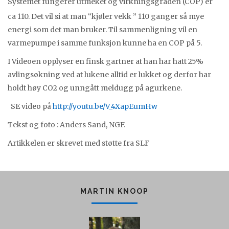
Systemet fungerer utmeket og virkningsgraden (COP) er
ca 110. Det vil si at man “kjøler vekk ” 110 ganger så mye
energi som det man bruker. Til sammenligning vil en
varmepumpe i samme funksjon kunne ha en COP på 5.
I Videoen opplyser en finsk gartner at han har hatt 25%
avlingsøkning ved at lukene alltid er lukket og derfor har
holdt høy CO2 og unngått meldugg på agurkene.
SE video på
http://youtu.be/V_4XapEumHw
Tekst og foto : Anders Sand, NGF.
Artikkelen er skrevet med støtte fra SLF
MARTIN KNOOP