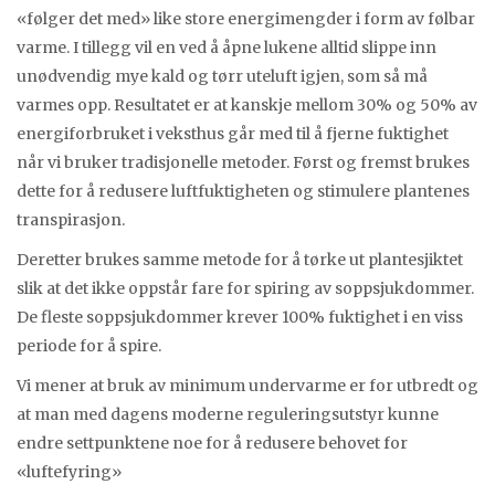
«følger det med» like store energimengder i form av følbar
varme. I tillegg vil en ved å åpne lukene alltid slippe inn
unødvendig mye kald og tørr uteluft igjen, som så må
varmes opp. Resultatet er at kanskje mellom 30% og 50% av
energiforbruket i veksthus går med til å fjerne fuktighet
når vi bruker tradisjonelle metoder. Først og fremst brukes
dette for å redusere luftfuktigheten og stimulere plantenes
transpirasjon.
Deretter brukes samme metode for å tørke ut plantesjiktet
slik at det ikke oppstår fare for spiring av soppsjukdommer.
De fleste soppsjukdommer krever 100% fuktighet i en viss
periode for å spire.
Vi mener at bruk av minimum undervarme er for utbredt og
at man med dagens moderne reguleringsutstyr kunne
endre settpunktene noe for å redusere behovet for
«luftefyring»