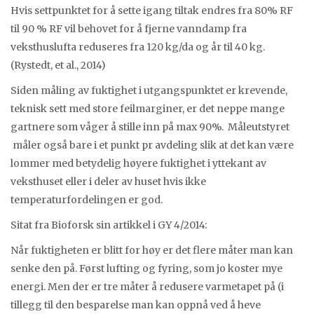
Hvis settpunktet for å sette igang tiltak endres fra 80% RF
til 90 % RF vil behovet for å fjerne vanndamp fra
veksthuslufta reduseres fra 120 kg/da og år til 40 kg.
(Rystedt, et al., 2014)
Siden måling av fuktighet i utgangspunktet er krevende,
teknisk sett med store feilmarginer, er det neppe mange
gartnere som våger å stille inn på max 90%. Måleutstyret
måler også bare i et punkt pr avdeling slik at det kan være
lommer med betydelig høyere fuktighet i yttekant av
veksthuset eller i deler av huset hvis ikke
temperaturfordelingen er god.
Sitat fra Bioforsk sin artikkel i GY 4/2014:
Når fuktigheten er blitt for høy er det flere måter man kan
senke den på. Først lufting og fyring, som jo koster mye
energi. Men der er tre måter å redusere varmetapet på (i
tillegg til den besparelse man kan oppnå ved å heve