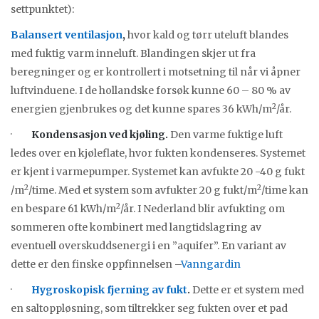
settpunktet):
Balansert ventilasjon
,
hvor kald og tørr uteluft blandes
med fuktig varm inneluft. Blandingen skjer ut fra
beregninger og er kontrollert i motsetning til når vi åpner
luftvinduene. I de hollandske forsøk kunne 60 – 80 % av
2
energien gjenbrukes og det kunne spares 36 kWh/m
/år.
·
Kondensasjon ved kjøling.
Den varme fuktige luft
ledes over en kjøleflate, hvor fukten kondenseres. Systemet
er kjent i varmepumper. Systemet kan avfukte 20 -40 g fukt
2
2
/m
/time. Med et system som avfukter 20 g fukt/m
/time kan
2
en bespare 61 kWh/m
/år. I Nederland blir avfukting om
sommeren ofte kombinert med langtidslagring av
eventuell overskuddsenergi i en ”aquifer”. En variant av
dette er den finske oppfinnelsen –
Vanngardin
·
Hygroskopisk fjerning av fukt
.
Dette er et system med
en saltoppløsning, som tiltrekker seg fukten over et pad