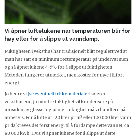
Vi åpner luftelukene når temperaturen blir for
høy eller for å slippe ut vanndamp.
Fuktigheten i veksthus har tradisjonelt blitt regulert ved at
man har satt en minimum rørtemperatur på undervarmen
og så åpnet lukene 4-5% for å slippe ut fuktigheten.
Metoden fungerer utmerket, men koster for mye i tilført
energi.
Jo bedre vi
(se eventuelt tekkematerialer
isolerer
veksthusene, jo mindre fuktighet vil kondensere på
innsiden av glasset og jo mer fuktighet må vi handtere på
2
annet vis. For å lufte ut 120 liter pr m
eller 120 000 liter vann
pr da kreves det først energi til å fordampe dette vannet, ca
80 000 kWh. Hvis vi åpner lukene for å slippe ut dette