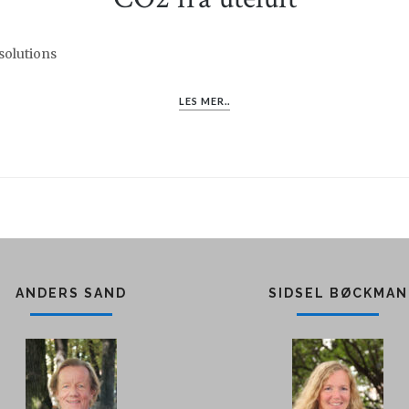
solutions
LES MER..
ANDERS SAND
SIDSEL BØCKMAN