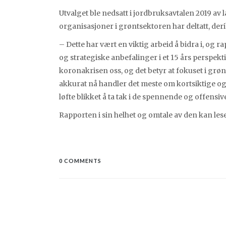
Utvalget ble nedsatt i jordbruksavtalen 2019 av
organisasjoner i grøntsektoren har deltatt, de
– Dette har vært en viktig arbeid å bidra i, og 
og strategiske anbefalinger i et 15 års perspekti
koronakrisen oss, og det betyr at fokuset i grø
akkurat nå handler det meste om kortsiktige og r
løfte blikket å ta tak i de spennende og offens
Rapporten i sin helhet og omtale av den kan les
0 COMMENTS