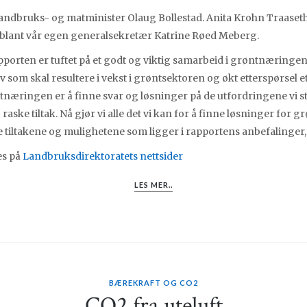
 landbruks- og matminister Olaug Bollestad. Anita Krohn Traaseth
riblant vår egen generalsekretær Katrine Røed Meberg.
rapporten er tuftet på et godt og viktig samarbeid i grøntnæringe
v som skal resultere i vekst i grøntsektoren og økt etterspørsel e
ntnæringen er å finne svar og løsninger på de utfordringene vi st
aske tiltak. Nå gjør vi alle det vi kan for å finne løsninger for 
ive tiltakene og mulighetene som ligger i rapportens anbefalinger
es på
Landbruksdirektoratets nettsider
LES MER..
BÆREKRAFT OG CO2
CO2 fra uteluft