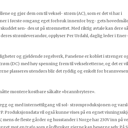
lene og gjør dem om til veksel- strøm (AC), som er det vi har i
ner i første omgang eget forbruk innenfor byg- gets hovedmål
skuddet sen- des ut på strømnettet. Med riktig avtale kan dere så
eres strømleverandør, opplyser Per Urdahl, daglig leder i Ener
muligheter og gjeldende regelverk, Panelene er koblet i strenger o
 strøm (DC) med høy spenning frem til vekselretterne, og det er vi
terne plasseres utendørs blir det ryddig og enkelt for brannvesen
måtte montere kostbare såkalte «brannbrytere».
nlegg og med internettilgang vil sol- strømproduksjonen og varsl
PP. Produksjonsdata vil også kunne vises på en egnet visningssk
V, mens de fleste gårder og husstander i Norge har 230V inn på v
anlegget mot en trafo som gårdbruker gjerne kan besørge selv. På 