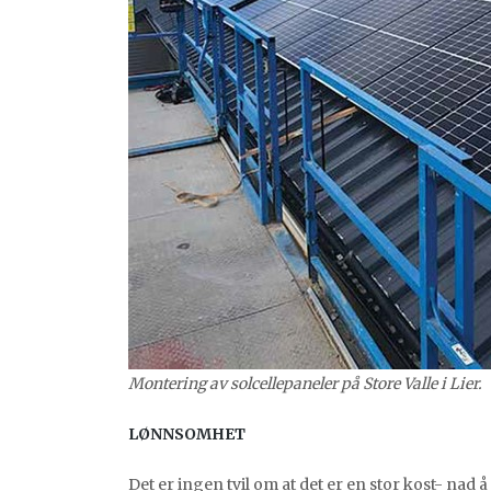
Montering av solcellepaneler på Store Valle i Lier.
LØNNSOMHET
Det er ingen tvil om at det er en stor kost- nad