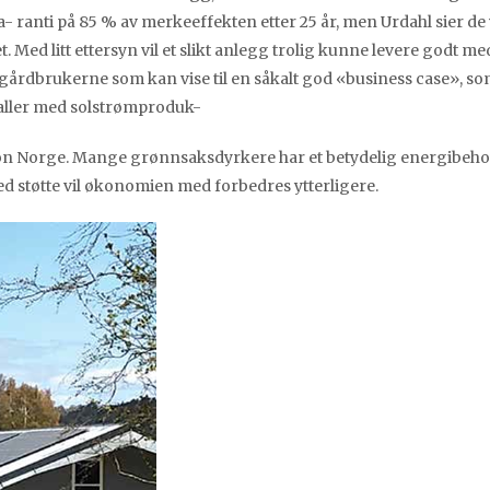
a- ranti på 85 % av merkeeffekten etter 25 år, men Urdahl sier de 
t. Med litt ettersyn vil et slikt anlegg trolig kunne levere godt me
de gårdbrukerne som kan vise til en såkalt god «business case», so
aller med solstrømproduk-
asjon Norge. Mange grønnsaksdyrkere har et betydelig energibehov
ed støtte vil økonomien med forbedres ytterligere.