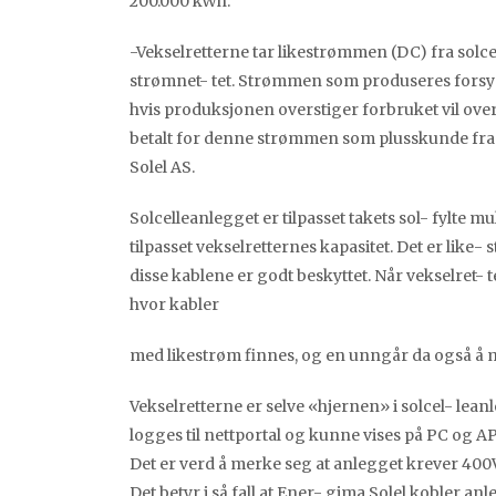
200.000 kWh.
-Vekselretterne tar likestrømmen (DC) fra solcel
strømnet- tet. Strømmen som produseres forsy
hvis produksjonen overstiger forbruket vil over
betalt for denne strømmen som plusskunde fra d
Solel AS.
Solcelleanlegget er tilpasset takets sol- fylte 
tilpasset vekselretternes kapasitet. Det er like-
disse kablene er godt beskyttet. Når vekselret- 
hvor kabler
med likestrøm finnes, og en unngår da også å 
Vekselretterne er selve «hjernen» i solcel- lea
logges til nettportal og kunne vises på PC og A
Det er verd å merke seg at anlegget krever 400
Det betyr i så fall at Ener- gima Solel kobler 