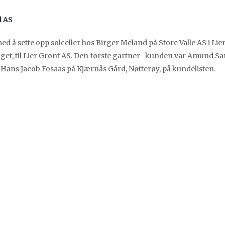
l AS
d å sette opp solceller hos Birger Meland på Store Valle AS i Lier
- get, til Lier Grønt AS. Den første gartner- kunden var Amund S
Hans Jacob Fosaas på Kjærnås Gård, Nøtterøy, på kundelisten.