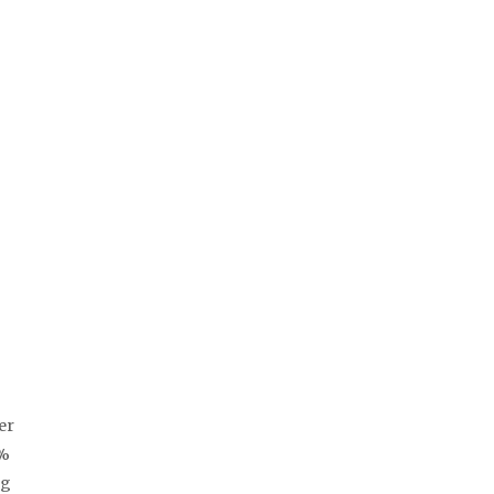
er
0%
og