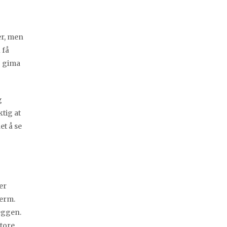
er, men
 få
- gima
g
ktig at
et å se
er
jerm.
eggen.
Store