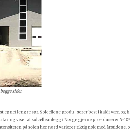
 begge sider.
est egnet lengre sør. Solcellene produ- serer best i kaldt vær, og h
rfaring viser at solcelleanlegg i Norge gjerne pro- duserer 5-1
ensiteten på solen her nord varierer riktignok med årstidene, 