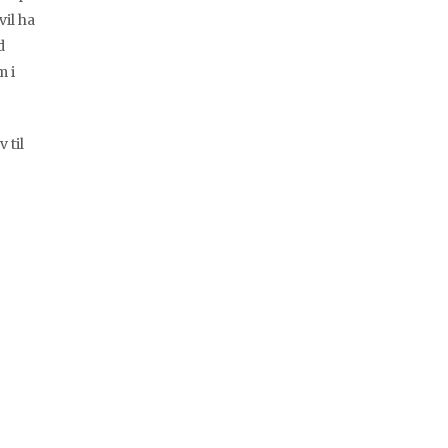
vil ha
d
m i
 til