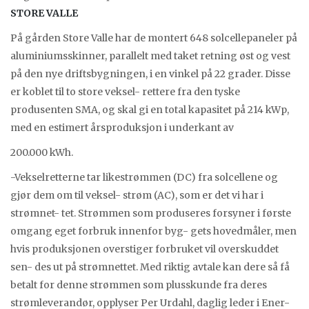
STORE VALLE
På gården Store Valle har de montert 648 solcellepaneler på
aluminiumsskinner, parallelt med taket retning øst og vest
på den nye driftsbygningen, i en vinkel på 22 grader. Disse
er koblet til to store veksel- rettere fra den tyske
produsenten SMA, og skal gi en total kapasitet på 214 kWp,
med en estimert årsproduksjon i underkant av
200.000 kWh.
-Vekselretterne tar likestrømmen (DC) fra solcellene og
gjør dem om til veksel- strøm (AC), som er det vi har i
strømnet- tet. Strømmen som produseres forsyner i første
omgang eget forbruk innenfor byg- gets hovedmåler, men
hvis produksjonen overstiger forbruket vil overskuddet
sen- des ut på strømnettet. Med riktig avtale kan dere så få
betalt for denne strømmen som plusskunde fra deres
strømleverandør, opplyser Per Urdahl, daglig leder i Ener-