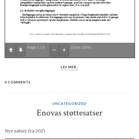
Page
1
/
3
Zoom
100%
LES MER..
0 COMMENTS
UNCATEGORIZED
Enovas støttesatser
Nye satser fra 2025