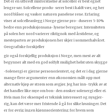
Det er en utbredt misforståelse at solceller er best egnet
lengre sør. Solcellene produ- serer best i kaldt vær, og her
nord blåser og vasker naturen panelene rene. Erfaring
viser at solcelleanlegg i Norge gjerne pro- duserer 5-10%
bedre enn produksjonsana- lysene beregner. Intensiteten
på solen her nord varierer riktignok med årstidene, og
mesteparten av produksjonen her skjer i sommerhalvåret.
Geografiske forskjeller
gir også forskjellig produksjon i Norge, men mest av alt
begynner alt med en god solfylt mulighet helst uten skygge
-Solenergi er gjerne personorientert, og det er i dag gjerne
mange flere argumenter enn økonomien målt opp mot
alternativ kjøp av strøm som avgjør. Jeg har inn- trykk av at
det handler like mye om bon- den ønsker solenergi eller ei.
Hvis man for eksempel er teknisk interessert og nysgjer-
rig, kan det være mer fristende å gå for slike løsninger. Det
er for øvrig ingen kjønnsorientering for hvem som