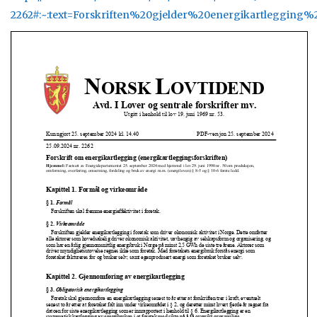
2262#:~:text=Forskriften%20gjelder%20energikartlegging%