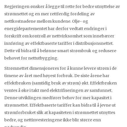
Regjeringen ønsker å legge til rette for bedre utnyttelse av
strømnettet og en mer rettferdig fordeling av
nettkostnadene mellom kundene. Olje- og
energidepartementet har derfor vedtatt endringer i
forskrift om kontroll av nettvirksomhet som innebærer
innføring av effektbaserte tariffer i distribusjonsnettet.
Dette vil bidra til å belønne smart strømbruk og redusere
behovet for nettutbygging.
Strømnettet dimensjoneres for å kunne levere strøm i de
timene av året med høyest forbruk. De siste årene har
effektbruken (samtidig bruk av strøm) økt. Effektbruken
ventes å øke i takt med elektrifiseringen av samfunnet.
Denne utviklingen medfører behov for mer kapasitet i
strømnettet. Effektbaserte tariffer kan bidra til å jevne ut
strømforbruket slik at kapasiteten i strømnettet utnyttes
bedre, og nettinvesteringene ikke blir større enn