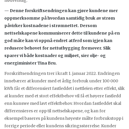
nødvendig.
— Denne forskriftsendringen kan gjøre kundene mer
oppmerksomme på hvordan samtidig bruk av strøm
påvirker kostnadene i strømnettet. Dersom
nettselskapene kommuniserer dette til kundene på en
god måte kan vi oppnå endret atferd som igjen kan
redusere behovet for nettutbygging fremover. Slik
sparer vi både kostnader og miljøet, sier olje- og
energiminister Tina Bru.
Forskriftsendringen trer i kraft 1. januar 2022. Endringen
innebærer at kunder med et årlig forbruk under 100 000
kWh får et differensiert fastleddet i nettleien etter effekt, slik
at kunder med et stort effektbehov vil få et høyere fastledd
enn kunswe med lavt effektbehov. Hvordan fastleddet skal
differensieres er opp til nettselskapene, og kan for
eksempel baseres på kundens høyeste målte forbrukstopp i
forrige periode eller kundens sikringsstørrelse. Kunder