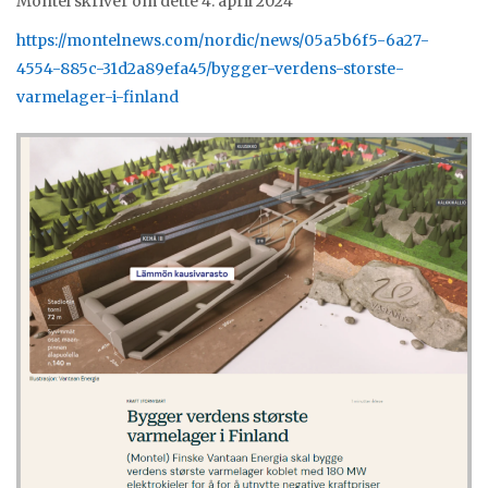
Montel skriver om dette 4. april 2024
https://montelnews.com/nordic/news/05a5b6f5-6a27-
4554-885c-31d2a89efa45/bygger-verdens-storste-
varmelager-i-finland