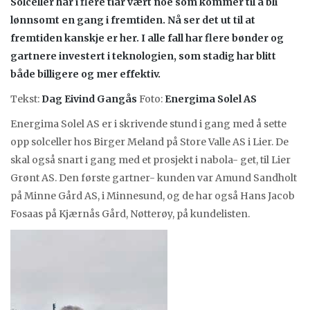
Solceller har i flere tiår vært noe som kommer til å bli
lønnsomt en gang i fremtiden. Nå ser det ut til at
fremtiden kanskje er her. I alle fall har flere bønder og
gartnere investert i teknologien, som stadig har blitt
både billigere og mer effektiv.
Tekst:
Dag Eivind Gangås
Foto:
Energima Solel AS
Energima Solel AS er i skrivende stund i gang med å sette
opp solceller hos Birger Meland på Store Valle AS i Lier. De
skal også snart i gang med et prosjekt i nabola- get, til Lier
Grønt AS. Den første gartner- kunden var Amund Sandholt
på Minne Gård AS, i Minnesund, og de har også Hans Jacob
Fosaas på Kjærnås Gård, Nøtterøy, på kundelisten.