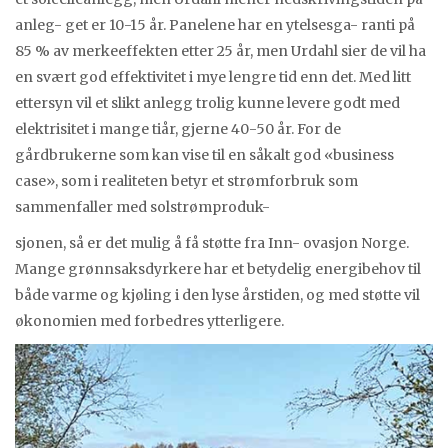
anleg- get er 10-15 år. Panelene har en ytelsesga- ranti på
85 % av merkeeffekten etter 25 år, men Urdahl sier de vil ha
en svært god effektivitet i mye lengre tid enn det. Med litt
ettersyn vil et slikt anlegg trolig kunne levere godt med
elektrisitet i mange tiår, gjerne 40-50 år. For de
gårdbrukerne som kan vise til en såkalt god «business
case», som i realiteten betyr et strømforbruk som
sammenfaller med solstrømproduk-
sjonen, så er det mulig å få støtte fra Inn- ovasjon Norge.
Mange grønnsaksdyrkere har et betydelig energibehov til
både varme og kjøling i den lyse årstiden, og med støtte vil
økonomien med forbedres ytterligere.