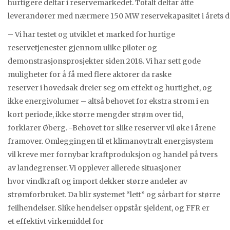
hurtigere deltar i reservemarkedet. Totalt deltar åtte
leverandører med nærmere 150 MW reservekapasitet i årets 
– Vi har testet og utviklet et marked for hurtige
reservetjenester gjennom ulike piloter og
demonstrasjonsprosjekter siden 2018. Vi har sett gode
muligheter for å få med flere aktører da raske
reserver i hovedsak dreier seg om effekt og hurtighet, og
ikke energivolumer – altså behovet for ekstra strøm i en
kort periode, ikke større mengder strøm over tid,
forklarer Øberg. -Behovet for slike reserver vil øke i årene
framover. Omleggingen til et klimanøytralt energisystem
vil kreve mer fornybar kraftproduksjon og handel på tvers
av landegrenser. Vi opplever allerede situasjoner
hvor vindkraft og import dekker større andeler av
strømforbruket. Da blir systemet “lett” og sårbart for større
feilhendelser. Slike hendelser oppstår sjeldent, og FFR er
et effektivt virkemiddel for