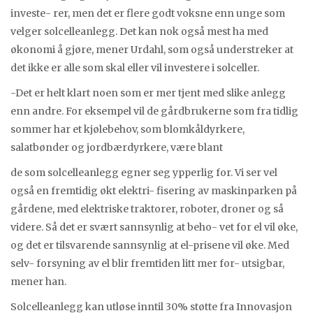
investe- rer, men det er flere godt voksne enn unge som
velger solcelleanlegg. Det kan nok også mest ha med
økonomi å gjøre, mener Urdahl, som også understreker at
det ikke er alle som skal eller vil investere i solceller.
-Det er helt klart noen som er mer tjent med slike anlegg
enn andre. For eksempel vil de gårdbrukerne som fra tidlig
sommer har et kjølebehov, som blomkåldyrkere,
salatbønder og jordbærdyrkere, være blant
de som solcelleanlegg egner seg ypperlig for. Vi ser vel
også en fremtidig økt elektri- fisering av maskinparken på
gårdene, med elektriske traktorer, roboter, droner og så
videre. Så det er svært sannsynlig at beho- vet for el vil øke,
og det er tilsvarende sannsynlig at el-prisene vil øke. Med
selv- forsyning av el blir fremtiden litt mer for- utsigbar,
mener han.
Solcelleanlegg kan utløse inntil 30% støtte fra Innovasjon