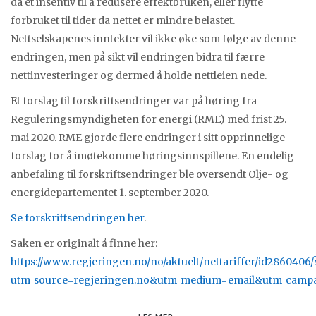
da et insentiv til å redusere effektbruken, eller flytte
forbruket til tider da nettet er mindre belastet.
Nettselskapenes inntekter vil ikke øke som følge av denne
endringen, men på sikt vil endringen bidra til færre
nettinvesteringer og dermed å holde nettleien nede.
Et forslag til forskriftsendringer var på høring fra
Reguleringsmyndigheten for energi (RME) med frist 25.
mai 2020. RME gjorde flere endringer i sitt opprinnelige
forslag for å imøtekomme høringsinnspillene. En endelig
anbefaling til forskriftsendringer ble oversendt Olje- og
energidepartementet 1. september 2020.
Se forskriftsendringen her
.
Saken er originalt å finne her:
https://www.regjeringen.no/no/aktuelt/nettariffer/id2860406/
utm_source=regjeringen.no&utm_medium=email&utm_campai