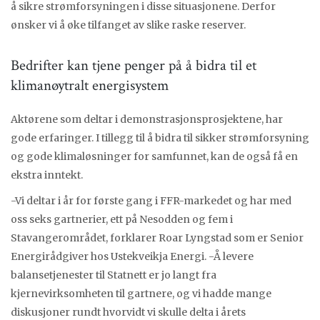
å sikre strømforsyningen i disse situasjonene. Derfor
ønsker vi å øke tilfanget av slike raske reserver.
Bedrifter kan tjene penger på å bidra til et
klimanøytralt energisystem
Aktørene som deltar i demonstrasjonsprosjektene, har
gode erfaringer. I tillegg til å bidra til sikker strømforsyning
og gode klimaløsninger for samfunnet, kan de også få en
ekstra inntekt.
-Vi deltar i år for første gang i FFR-markedet og har med
oss seks gartnerier, ett på Nesodden og fem i
Stavangerområdet, forklarer Roar Lyngstad som er Senior
Energirådgiver hos Ustekveikja Energi. -Å levere
balansetjenester til Statnett er jo langt fra
kjernevirksomheten til gartnere, og vi hadde mange
diskusjoner rundt hvorvidt vi skulle delta i årets