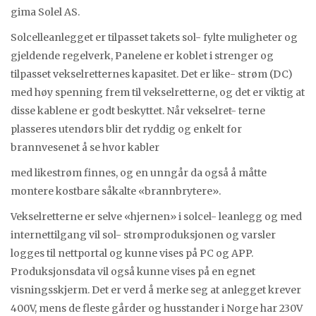
gima Solel AS.
Solcelleanlegget er tilpasset takets sol- fylte muligheter og
gjeldende regelverk, Panelene er koblet i strenger og
tilpasset vekselretternes kapasitet. Det er like- strøm (DC)
med høy spenning frem til vekselretterne, og det er viktig at
disse kablene er godt beskyttet. Når vekselret- terne
plasseres utendørs blir det ryddig og enkelt for
brannvesenet å se hvor kabler
med likestrøm finnes, og en unngår da også å måtte
montere kostbare såkalte «brannbrytere».
Vekselretterne er selve «hjernen» i solcel- leanlegg og med
internettilgang vil sol- strømproduksjonen og varsler
logges til nettportal og kunne vises på PC og APP.
Produksjonsdata vil også kunne vises på en egnet
visningsskjerm. Det er verd å merke seg at anlegget krever
400V, mens de fleste gårder og husstander i Norge har 230V