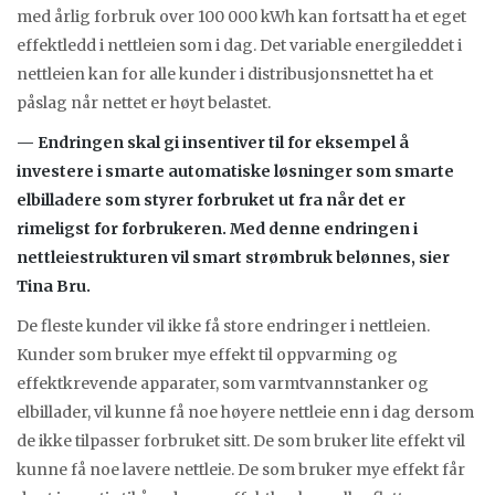
med årlig forbruk over 100 000 kWh kan fortsatt ha et eget
effektledd i nettleien som i dag. Det variable energileddet i
nettleien kan for alle kunder i distribusjonsnettet ha et
påslag når nettet er høyt belastet.
— Endringen skal gi insentiver til for eksempel å
investere i smarte automatiske løsninger som smarte
elbilladere som styrer forbruket ut fra når det er
rimeligst for forbrukeren. Med denne endringen i
nettleiestrukturen vil smart strømbruk belønnes, sier
Tina Bru.
De fleste kunder vil ikke få store endringer i nettleien.
Kunder som bruker mye effekt til oppvarming og
effektkrevende apparater, som varmtvannstanker og
elbillader, vil kunne få noe høyere nettleie enn i dag dersom
de ikke tilpasser forbruket sitt. De som bruker lite effekt vil
kunne få noe lavere nettleie. De som bruker mye effekt får