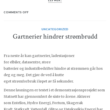
LES MER..
ON
COMMENTS OFF
EFFEKTBASERTE
TARIFFER
LEGGER
UNCATEGORIZED
TIL
Gartnerier hindrer strømbrudd
RETTE
FOR
BEDRE
UTNYTTELSE
AV
Fra neste år kan gartnerier, ladestasjoner
STRØMNETTET
–
for elbiler, datasentre, store
NÅ
batterier og industribedrifter hindre at strømmen går hos
SKAL
SMART
deg og meg. Det gjør de ved å kutte
STRØMBRUK
eget strømforbruk i løpet av få sekunder.
BELØNNES
Denne løsningen er testet i et demonstrasjonsprosjekt som
Statnett har gjennomført de siste to årene. Aktører
som Entelios, Hydro Energi, Fortum, Skagerak
Kraft, Statkraft, Vattenfall, Glitre og Ustekveikja Energi har