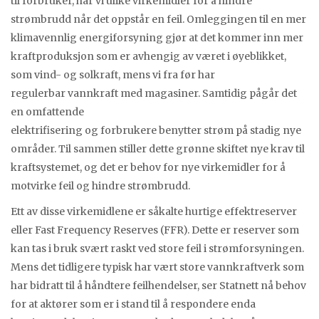
til forbruker, har vi ulike virkemidler for å hindre
strømbrudd når det oppstår en feil. Omleggingen til en mer
klimavennlig energiforsyning gjør at det kommer inn mer
kraftproduksjon som er avhengig av været i øyeblikket,
som vind- og solkraft, mens vi fra før har
regulerbar vannkraft med magasiner. Samtidig pågår det
en omfattende
elektrifisering og forbrukere benytter strøm på stadig nye
områder. Til sammen stiller dette grønne skiftet nye krav til
kraftsystemet, og det er behov for nye virkemidler for å
motvirke feil og hindre strømbrudd.
Ett av disse virkemidlene er såkalte hurtige effektreserver
eller Fast Frequency Reserves (FFR). Dette er reserver som
kan tas i bruk svært raskt ved store feil i strømforsyningen.
Mens det tidligere typisk har vært store vannkraftverk som
har bidratt til å håndtere feilhendelser, ser Statnett nå behov
for at aktører som er i stand til å respondere enda